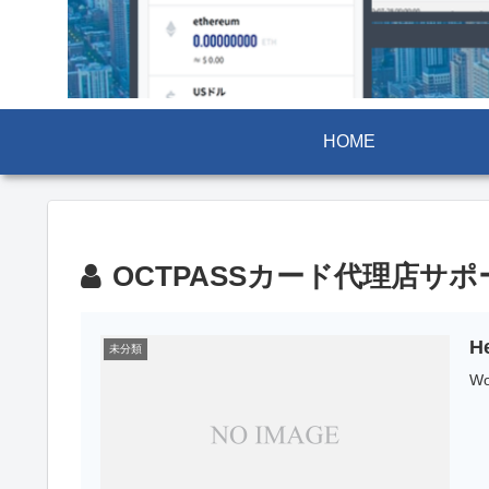
HOME
OCTPASSカード代理店サ
He
未分類
W